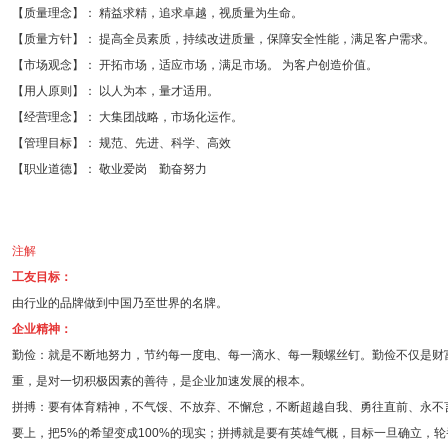
【质量理念】： 精益求精，追求卓越，视质量为生命。
【质量方针】： 提高全员素质，持续改进质量，保障安全性能，满足客户需求。
【市场观念】： 开拓市场，适应市场，满足市场。 为客户创造价值。
【用人原则】： 以人为本，量才适用。
【经营理念】： 大集团战略，市场化运作。
【管理目标】： 规范、先进、科学、高效
【职业道德】： 敬业爱岗 勤奋努力
注解
工友目标：
由行业的品牌做到中国乃至世界的名牌。
企业精神：
勤俭：就是不断地努力，节约每一度电、每一滴水、每一颗螺丝钉。勤俭不仅是财
重，是对一切积极因素的善待，是企业加速发展的根本。
拼搏：要有体育精神，不气馁、不放弃、不懈怠，不断超越自我、勇往直前、永不
要上，把5%的希望变成100%的现实；拼搏就是要有英雄气概，目标一旦确立，