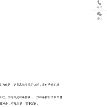
电话
微信
富的积累，更是高尚美德的体现，是对劳动的尊
言败。拼搏就是有条件要上，没有条件创造条件也
轮番冲杀，不达目的，誓不罢休。