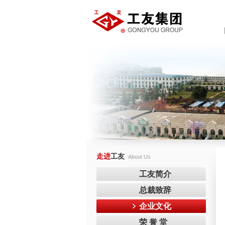
走进
工友
About Us
工友简介
总裁致辞
企业文化
荣 誉 堂