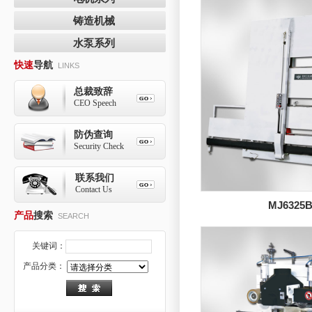
铸造机械
水泵系列
快速
导航
LINKS
总裁致辞
CEO Speech
防伪查询
Security Check
联系我们
Contact Us
MJ632
产品
搜索
SEARCH
关键词：
产品分类：