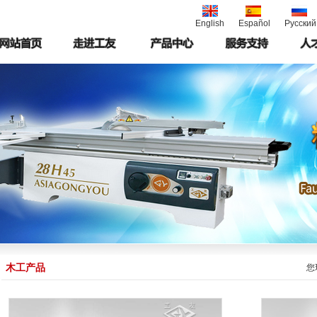
English
Español
Русский
木工产品
您