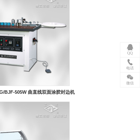
QQ
电话
微信
05G/BJF-505W 曲直线双面涂胶封边机