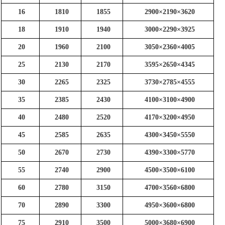
16
1810
1855
2900
×
2190
×
3620
18
1910
1940
3000
×
2290
×
3925
20
1960
2100
3050
×
2360
×
4005
25
2130
2170
3595
×
2650
×
4345
30
2265
2325
3730
×
2785
×
4555
35
2385
2430
4100
×
3100
×
4900
40
2480
2520
4170
×
3200
×
4950
45
2585
2635
4300
×
3450
×
5550
50
2670
2730
4390
×
3300
×
5770
55
2740
2900
4500
×
3500
×
6100
60
2780
3150
4700
×
3560
×
6800
70
2890
3300
4950
×
3600
×
6800
75
2910
3500
5000
×
3680
×
6900