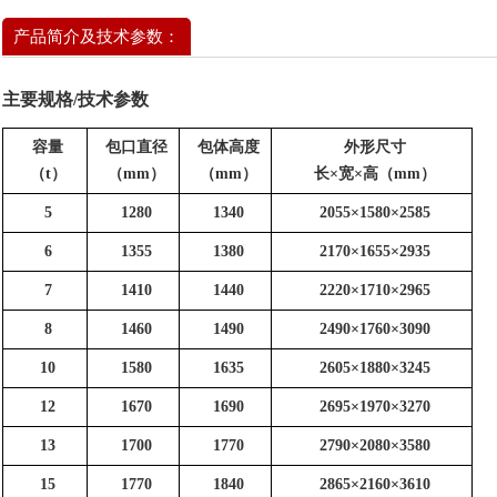
产品简介及技术参数：
主要规格/技术参数
容量
包口直径
包体高度
外形尺寸
（
t
）
（
mm
）
（
mm
）
长×宽×高（
mm
）
5
1280
1340
2055
×
1580
×
2585
6
1355
1380
2170
×
1655
×
2935
7
1410
1440
2220
×
1710
×
2965
8
1460
1490
2490
×
1760
×
3090
10
1580
1635
2605
×
1880
×
3245
12
1670
1690
2695
×
1970
×
3270
13
1700
1770
2790
×
2080
×
3580
15
1770
1840
2865
×
2160
×
3610